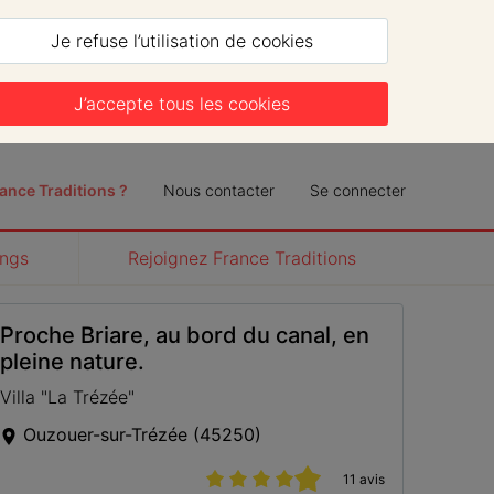
Je refuse l’utilisation de cookies
J’accepte tous les cookies
ance Traditions ?
Nous contacter
Se connecter
ngs
Rejoignez France Traditions
Proche Briare, au bord du canal, en 
pleine nature.
Villa "La Trézée"
Ouzouer-sur-Trézée
(
45250
)
11 avis