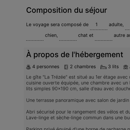
Composition du séjour
Le voyage sera composé de
adulte
,
chien
,
chat
et
autre a
À propos de l'hébergement
4 personnes
2 chambres
3 lits
Le gîte "La Trézée" est situé au 1er étage avec 
cuisine ouverte équipée, une chambre avec un 
lits simples 90x190 cm, salle d'eau avec douche 
Une terrasse panoramique avec salon de jardin v
Abri sécurisé pour le rangement des vélos et du 
Lave-linge et sèche-linge commun dans une buan
Parking privé équipé d'une borne de recharge po